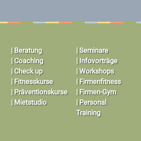
| Beratung
| Seminare
| Coaching
| Infovorträge
| Check up
| Workshops
| Fitnesskurse
| Firmenfitness
| Präventionskurse
| Firmen-Gym
| Mietstudio
| Personal
Training